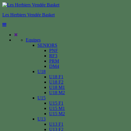
Les Herbiers Vendée Basket
Equipes
SENIORS
PNF
RF3
PRM
DM4
U18
U18 F1
U18 F2
U18 M1
U18 M2
U15
U15 F1
U15 M1
U15 M2
U13
U13 F1
U13 F2