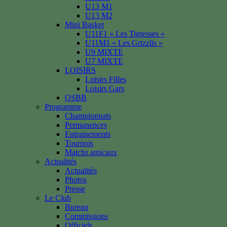
U13 M1
U13 M2
Mini Basket
U11F1 « Les Tigresses »
U11M1 « Les Grizzlis »
U9 MIXTE
U7 MIXTE
LOISIRS
Loisirs Filles
Loisirs Gars
OSBB
Programme
Championnats
Permanences
Entrainements
Tournois
Matchs amicaux
Actualités
Actualités
Photos
Presse
Le Club
Bureau
Commissions
Officiels