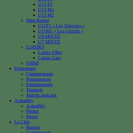
U13 F2
U13 M1
U13 M2
Mini Basket
U11F1 « Les Tigresses »
U11M1 « Les Grizzlis »
U9 MIXTE
U7 MIXTE
LOISIRS
Loisirs Filles
Loisirs Gars
OSBB
Programme
Championnats
Permanences
Entrainements
Tournois
Matchs amicaux
Actualités
Actualités
Photos
Presse
Le Club
Bureau
Commissions