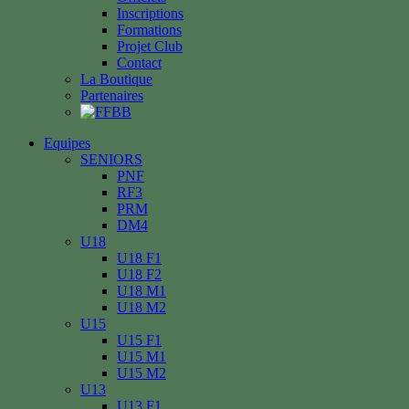
Inscriptions
Formations
Projet Club
Contact
La Boutique
Partenaires
Equipes
SENIORS
PNF
RF3
PRM
DM4
U18
U18 F1
U18 F2
U18 M1
U18 M2
U15
U15 F1
U15 M1
U15 M2
U13
U13 F1