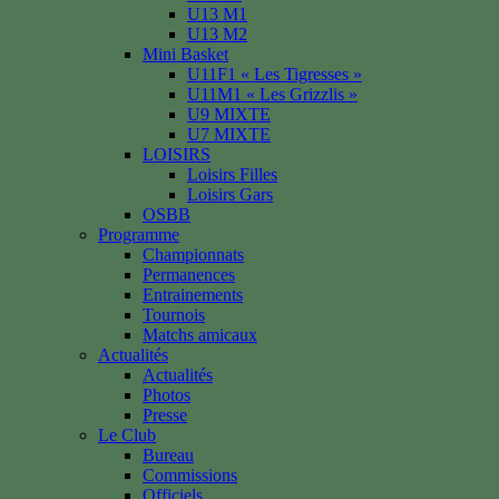
U13 M1
U13 M2
Mini Basket
U11F1 « Les Tigresses »
U11M1 « Les Grizzlis »
U9 MIXTE
U7 MIXTE
LOISIRS
Loisirs Filles
Loisirs Gars
OSBB
Programme
Championnats
Permanences
Entrainements
Tournois
Matchs amicaux
Actualités
Actualités
Photos
Presse
Le Club
Bureau
Commissions
Officiels