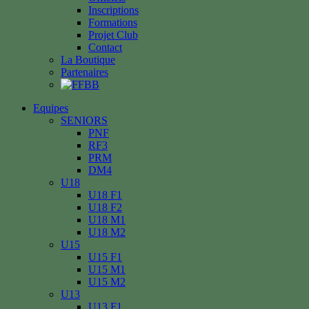
Inscriptions
Formations
Projet Club
Contact
La Boutique
Partenaires
Equipes
SENIORS
PNF
RF3
PRM
DM4
U18
U18 F1
U18 F2
U18 M1
U18 M2
U15
U15 F1
U15 M1
U15 M2
U13
U13 F1