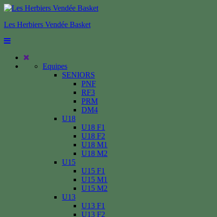
Les Herbiers Vendée Basket
Equipes
SENIORS
PNF
RF3
PRM
DM4
U18
U18 F1
U18 F2
U18 M1
U18 M2
U15
U15 F1
U15 M1
U15 M2
U13
U13 F1
U13 F2