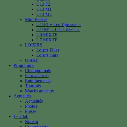
U13 F2
U13 M1
U13 M2
Mini Basket
U11F1 « Les Tigresses »
U11M1 « Les Grizzlis »
U9 MIXTE
U7 MIXTE
LOISIRS
Loisirs Filles
Loisirs Gars
OSBB
Programme
Championnats
Permanences
Entrainements
Tournois
Matchs amicaux
Actualités
Actualités
Photos
Presse
Le Club
Bureau
Commissions