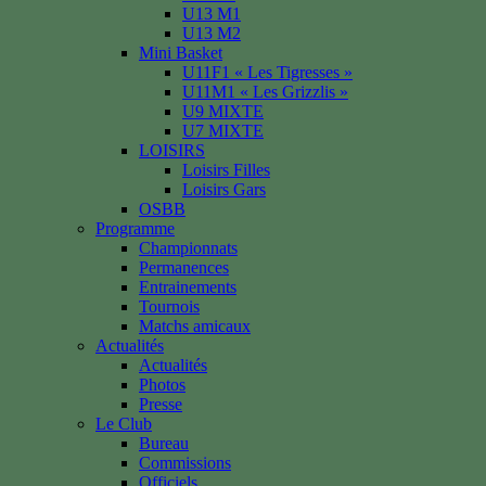
U13 M1
U13 M2
Mini Basket
U11F1 « Les Tigresses »
U11M1 « Les Grizzlis »
U9 MIXTE
U7 MIXTE
LOISIRS
Loisirs Filles
Loisirs Gars
OSBB
Programme
Championnats
Permanences
Entrainements
Tournois
Matchs amicaux
Actualités
Actualités
Photos
Presse
Le Club
Bureau
Commissions
Officiels