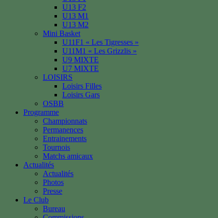
U13 F2
U13 M1
U13 M2
Mini Basket
U11F1 « Les Tigresses »
U11M1 « Les Grizzlis »
U9 MIXTE
U7 MIXTE
LOISIRS
Loisirs Filles
Loisirs Gars
OSBB
Programme
Championnats
Permanences
Entrainements
Tournois
Matchs amicaux
Actualités
Actualités
Photos
Presse
Le Club
Bureau
Commissions