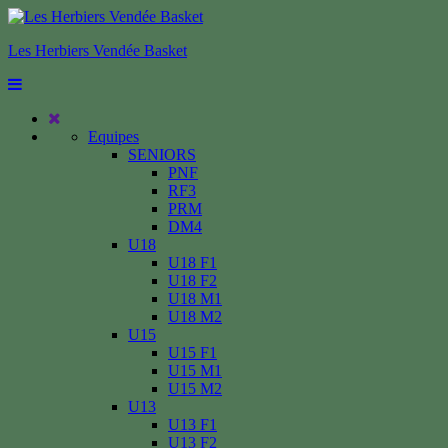
Les Herbiers Vendée Basket
Equipes
SENIORS
PNF
RF3
PRM
DM4
U18
U18 F1
U18 F2
U18 M1
U18 M2
U15
U15 F1
U15 M1
U15 M2
U13
U13 F1
U13 F2