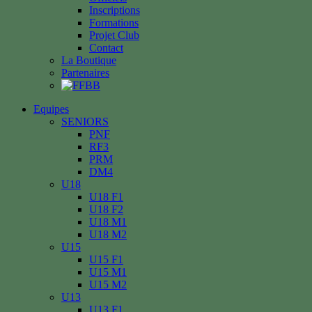
Inscriptions
Formations
Projet Club
Contact
La Boutique
Partenaires
Equipes
SENIORS
PNF
RF3
PRM
DM4
U18
U18 F1
U18 F2
U18 M1
U18 M2
U15
U15 F1
U15 M1
U15 M2
U13
U13 F1