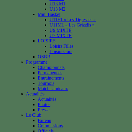
U13 M1
U13 M2
Mini Basket
U11F1 « Les Tigresses »
U11M1 « Les Grizzlis »
U9 MIXTE
U7 MIXTE
LOISIRS
Loisirs Filles
Loisirs Gars
OSBB
Programme
Championnats
Permanences
Entrainements
Tournois
Matchs amicaux
Actualités
Actualités
Photos
Presse
Le Club
Bureau
Commissions
Officiels