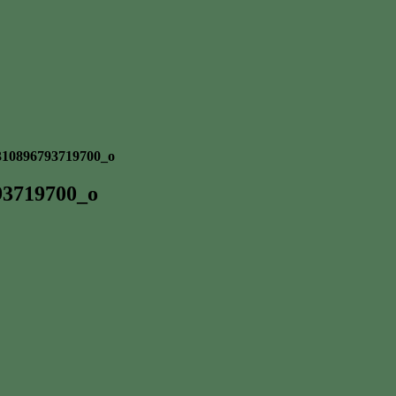
310896793719700_o
93719700_o