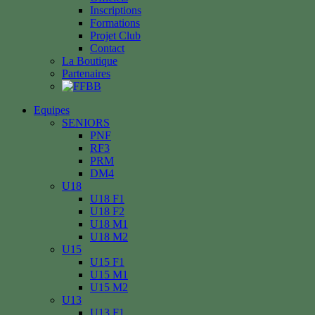
Inscriptions
Formations
Projet Club
Contact
La Boutique
Partenaires
Equipes
SENIORS
PNF
RF3
PRM
DM4
U18
U18 F1
U18 F2
U18 M1
U18 M2
U15
U15 F1
U15 M1
U15 M2
U13
U13 F1