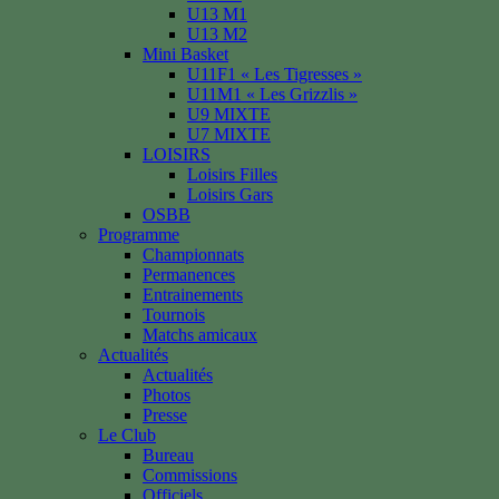
U13 M1
U13 M2
Mini Basket
U11F1 « Les Tigresses »
U11M1 « Les Grizzlis »
U9 MIXTE
U7 MIXTE
LOISIRS
Loisirs Filles
Loisirs Gars
OSBB
Programme
Championnats
Permanences
Entrainements
Tournois
Matchs amicaux
Actualités
Actualités
Photos
Presse
Le Club
Bureau
Commissions
Officiels