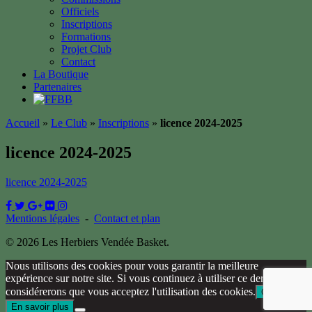
Officiels
Inscriptions
Formations
Projet Club
Contact
La Boutique
Partenaires
Accueil
»
Le Club
»
Inscriptions
»
licence 2024-2025
licence 2024-2025
licence 2024-2025
Mentions légales
-
Contact et plan
© 2026 Les Herbiers Vendée Basket.
Nous utilisons des cookies pour vous garantir la meilleure
expérience sur notre site. Si vous continuez à utiliser ce dernier, nous
considérerons que vous acceptez l'utilisation des cookies.
Ok
En savoir plus