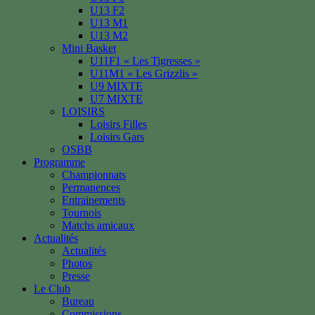
U13 F2
U13 M1
U13 M2
Mini Basket
U11F1 « Les Tigresses »
U11M1 « Les Grizzlis »
U9 MIXTE
U7 MIXTE
LOISIRS
Loisirs Filles
Loisirs Gars
OSBB
Programme
Championnats
Permanences
Entrainements
Tournois
Matchs amicaux
Actualités
Actualités
Photos
Presse
Le Club
Bureau
Commissions