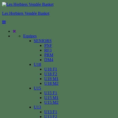
Les Herbiers Vendée Basket
Equipes
SENIORS
PNF
RF3
PRM
DM4
U18
U18 F1
U18 F2
U18 M1
U18 M2
U15
U15 F1
U15 M1
U15 M2
U13
U13 F1
U13 F2