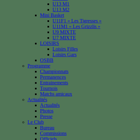
U13 M1
U13 M2
Mini Basket
U11F1 « Les Tigresses »
U11M1 « Les Grizzlis »
U9 MIXTE
U7 MIXTE
LOISIRS
Loisirs Filles
Loisirs Gars
OSBB
Programme
Championnats
Permanences
Entrainements
Tournois
Matchs amicaux
Actualités
Actualités
Photos
Presse
Le Club
Bureau
Commissions
Officiels