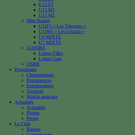
U13 F2
U13 M1
U13 M2
Mini Basket
U11F1 « Les Tigresses »
U11M1 « Les Grizzlis »
U9 MIXTE
U7 MIXTE
LOISIRS
Loisirs Filles
Loisirs Gars
OSBB
Programme
Championnats
Permanences
Entrainements
Tournois
Matchs amicaux
Actualités
Actualités
Photos
Presse
Le Club
Bureau
Commissions