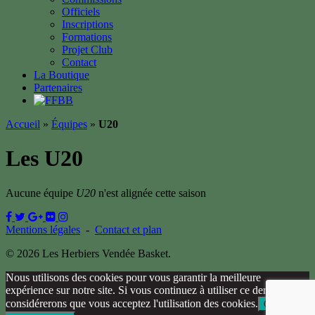
Officiels
Inscriptions
Formations
Projet Club
Contact
La Boutique
Partenaires
Accueil
»
Équipes
»
U20
Les U20
Aucune équipe
U20
n'est alignée cette saison
Mentions légales
-
Contact et plan
© 2026 Les Herbiers Vendée Basket.
Nous utilisons des cookies pour vous garantir la meilleure
expérience sur notre site. Si vous continuez à utiliser ce dernier, nous
considérerons que vous acceptez l'utilisation des cookies.
Ok