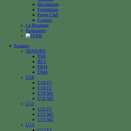
Inscriptions
Formations
Projet Club
Contact
La Boutique
Partenaires
Equipes
SENIORS
PNF
RF3
PRM
DM4
U18
U18 F1
U18 F2
U18 M1
U18 M2
U15
U15 F1
U15 M1
U15 M2
U13
U13 F1