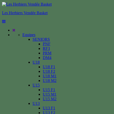
Les Herbiers Vendée Basket
Equipes
SENIORS
PNF
RF3
PRM
DM4
U18
U18 F1
U18 F2
U18 M1
U18 M2
U15
U15 F1
U15 M1
U15 M2
U13
U13 F1
U13 F2