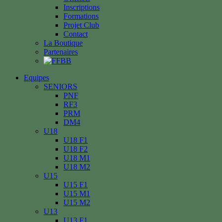
Inscriptions
Formations
Projet Club
Contact
La Boutique
Partenaires
Equipes
SENIORS
PNF
RF3
PRM
DM4
U18
U18 F1
U18 F2
U18 M1
U18 M2
U15
U15 F1
U15 M1
U15 M2
U13
U13 F1