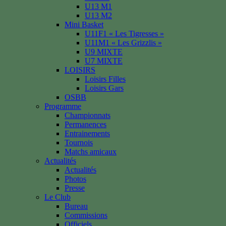
U13 M1
U13 M2
Mini Basket
U11F1 « Les Tigresses »
U11M1 « Les Grizzlis »
U9 MIXTE
U7 MIXTE
LOISIRS
Loisirs Filles
Loisirs Gars
OSBB
Programme
Championnats
Permanences
Entrainements
Tournois
Matchs amicaux
Actualités
Actualités
Photos
Presse
Le Club
Bureau
Commissions
Officiels