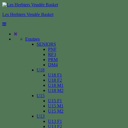
Les Herbiers Vendée Basket
Equipes
SENIORS
PNF
RF3
PRM
DM4
U18
U18 F1
U18 F2
U18 M1
U18 M2
U15
U15 F1
U15 M1
U15 M2
U13
U13 F1
U13 F2