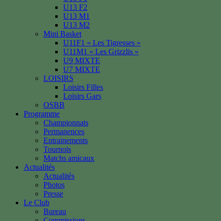
U13 F2
U13 M1
U13 M2
Mini Basket
U11F1 « Les Tigresses »
U11M1 « Les Grizzlis »
U9 MIXTE
U7 MIXTE
LOISIRS
Loisirs Filles
Loisirs Gars
OSBB
Programme
Championnats
Permanences
Entrainements
Tournois
Matchs amicaux
Actualités
Actualités
Photos
Presse
Le Club
Bureau
Commissions