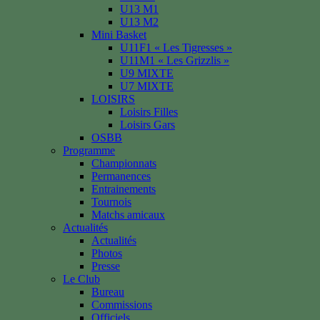
U13 M1
U13 M2
Mini Basket
U11F1 « Les Tigresses »
U11M1 « Les Grizzlis »
U9 MIXTE
U7 MIXTE
LOISIRS
Loisirs Filles
Loisirs Gars
OSBB
Programme
Championnats
Permanences
Entrainements
Tournois
Matchs amicaux
Actualités
Actualités
Photos
Presse
Le Club
Bureau
Commissions
Officiels