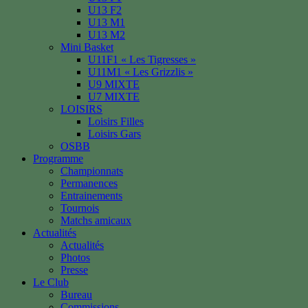
U13 F2
U13 M1
U13 M2
Mini Basket
U11F1 « Les Tigresses »
U11M1 « Les Grizzlis »
U9 MIXTE
U7 MIXTE
LOISIRS
Loisirs Filles
Loisirs Gars
OSBB
Programme
Championnats
Permanences
Entrainements
Tournois
Matchs amicaux
Actualités
Actualités
Photos
Presse
Le Club
Bureau
Commissions