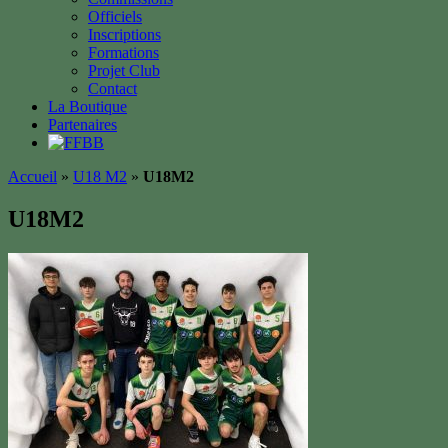
Officiels
Inscriptions
Formations
Projet Club
Contact
La Boutique
Partenaires
Accueil
»
U18 M2
»
U18M2
U18M2