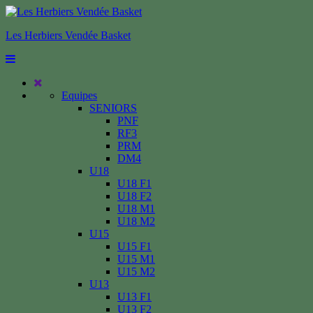
Les Herbiers Vendée Basket
Equipes
SENIORS
PNF
RF3
PRM
DM4
U18
U18 F1
U18 F2
U18 M1
U18 M2
U15
U15 F1
U15 M1
U15 M2
U13
U13 F1
U13 F2