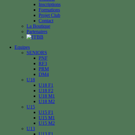
Inscriptions
Formations
Projet Club
Contact
La Boutique
Partenaires
Equipes
SENIORS
PNF
RF3
PRM
DM4
U18
U18 F1
U18 F2
U18 M1
U18 M2
U15
U15 F1
U15 M1
U15 M2
U13
U13 F1