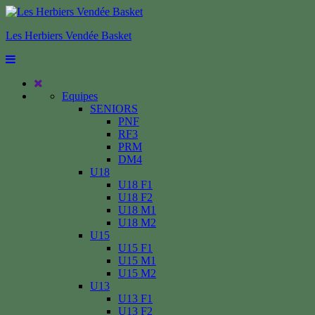
Les Herbiers Vendée Basket
Equipes
SENIORS
PNF
RF3
PRM
DM4
U18
U18 F1
U18 F2
U18 M1
U18 M2
U15
U15 F1
U15 M1
U15 M2
U13
U13 F1
U13 F2