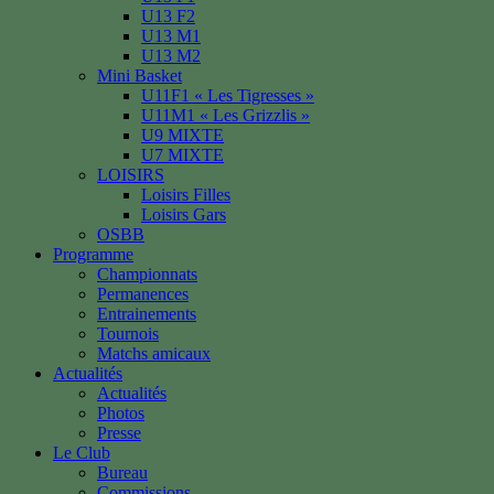
U13 F2
U13 M1
U13 M2
Mini Basket
U11F1 « Les Tigresses »
U11M1 « Les Grizzlis »
U9 MIXTE
U7 MIXTE
LOISIRS
Loisirs Filles
Loisirs Gars
OSBB
Programme
Championnats
Permanences
Entrainements
Tournois
Matchs amicaux
Actualités
Actualités
Photos
Presse
Le Club
Bureau
Commissions