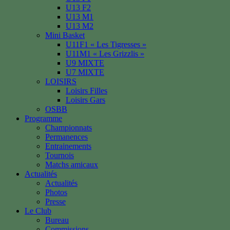
U13 F2
U13 M1
U13 M2
Mini Basket
U11F1 « Les Tigresses »
U11M1 « Les Grizzlis »
U9 MIXTE
U7 MIXTE
LOISIRS
Loisirs Filles
Loisirs Gars
OSBB
Programme
Championnats
Permanences
Entrainements
Tournois
Matchs amicaux
Actualités
Actualités
Photos
Presse
Le Club
Bureau
Commissions