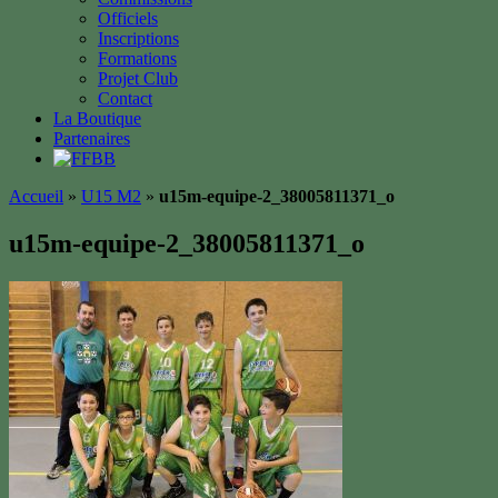
Officiels
Inscriptions
Formations
Projet Club
Contact
La Boutique
Partenaires
Accueil
»
U15 M2
»
u15m-equipe-2_38005811371_o
u15m-equipe-2_38005811371_o