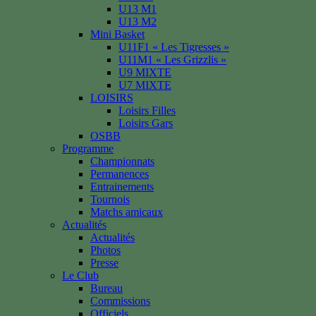
U13 M1
U13 M2
Mini Basket
U11F1 « Les Tigresses »
U11M1 « Les Grizzlis »
U9 MIXTE
U7 MIXTE
LOISIRS
Loisirs Filles
Loisirs Gars
OSBB
Programme
Championnats
Permanences
Entrainements
Tournois
Matchs amicaux
Actualités
Actualités
Photos
Presse
Le Club
Bureau
Commissions
Officiels