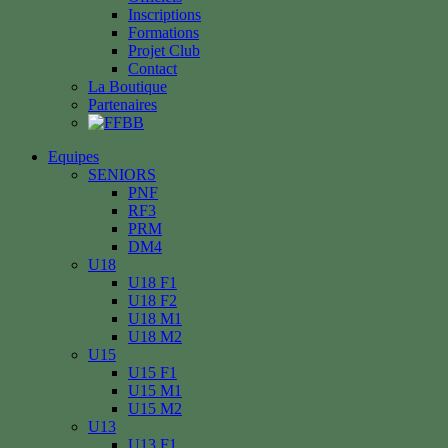
Inscriptions
Formations
Projet Club
Contact
La Boutique
Partenaires
Equipes
SENIORS
PNF
RF3
PRM
DM4
U18
U18 F1
U18 F2
U18 M1
U18 M2
U15
U15 F1
U15 M1
U15 M2
U13
U13 F1