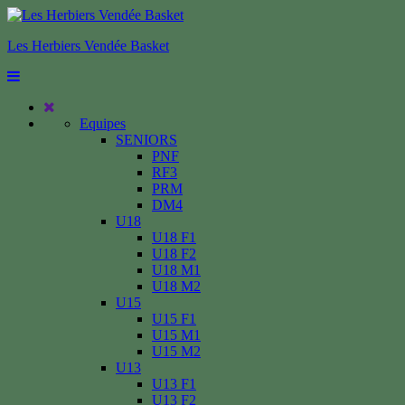
Les Herbiers Vendée Basket
Equipes
SENIORS
PNF
RF3
PRM
DM4
U18
U18 F1
U18 F2
U18 M1
U18 M2
U15
U15 F1
U15 M1
U15 M2
U13
U13 F1
U13 F2