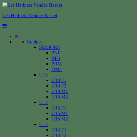
Les Herbiers Vendée Basket
Equipes
SENIORS
PNF
RF3
PRM
DM4
U18
U18 F1
U18 F2
U18 M1
U18 M2
U15
U15 F1
U15 M1
U15 M2
U13
U13 F1
U13 F2