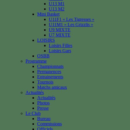
U13 M1
U13 M2
Mini Basket
U11F1 « Les Tigresses »
U11M1 « Les Grizzlis »
U9 MIXTE
U7 MIXTE
LOISIRS
Loisirs Filles
Loisirs Gars
OSBB
Programme
Championnats
Permanences
Entrainements
Tournois
Matchs amicaux
Actualités
Actualités
Photos
Presse
Le Club
Bureau
Commissions
Officiels