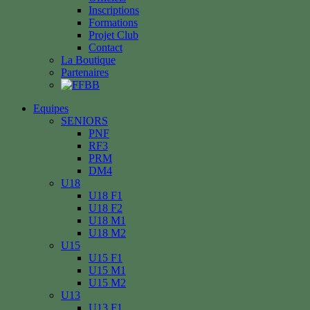
Inscriptions
Formations
Projet Club
Contact
La Boutique
Partenaires
Equipes
SENIORS
PNF
RF3
PRM
DM4
U18
U18 F1
U18 F2
U18 M1
U18 M2
U15
U15 F1
U15 M1
U15 M2
U13
U13 F1