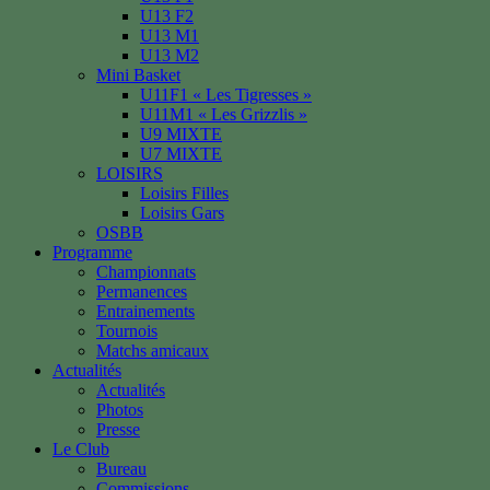
U13 F2
U13 M1
U13 M2
Mini Basket
U11F1 « Les Tigresses »
U11M1 « Les Grizzlis »
U9 MIXTE
U7 MIXTE
LOISIRS
Loisirs Filles
Loisirs Gars
OSBB
Programme
Championnats
Permanences
Entrainements
Tournois
Matchs amicaux
Actualités
Actualités
Photos
Presse
Le Club
Bureau
Commissions