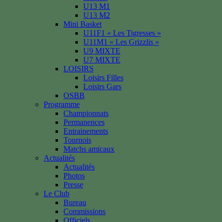
U13 M1
U13 M2
Mini Basket
U11F1 « Les Tigresses »
U11M1 « Les Grizzlis »
U9 MIXTE
U7 MIXTE
LOISIRS
Loisirs Filles
Loisirs Gars
OSBB
Programme
Championnats
Permanences
Entrainements
Tournois
Matchs amicaux
Actualités
Actualités
Photos
Presse
Le Club
Bureau
Commissions
Officiels