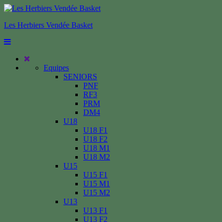
Les Herbiers Vendée Basket
Equipes
SENIORS
PNF
RF3
PRM
DM4
U18
U18 F1
U18 F2
U18 M1
U18 M2
U15
U15 F1
U15 M1
U15 M2
U13
U13 F1
U13 F2