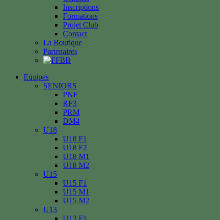
Inscriptions
Formations
Projet Club
Contact
La Boutique
Partenaires
Equipes
SENIORS
PNF
RF3
PRM
DM4
U18
U18 F1
U18 F2
U18 M1
U18 M2
U15
U15 F1
U15 M1
U15 M2
U13
U13 F1