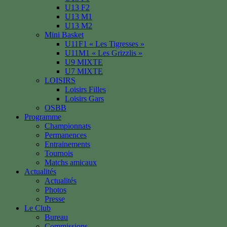
U13 F2
U13 M1
U13 M2
Mini Basket
U11F1 « Les Tigresses »
U11M1 « Les Grizzlis »
U9 MIXTE
U7 MIXTE
LOISIRS
Loisirs Filles
Loisirs Gars
OSBB
Programme
Championnats
Permanences
Entrainements
Tournois
Matchs amicaux
Actualités
Actualités
Photos
Presse
Le Club
Bureau
Commissions