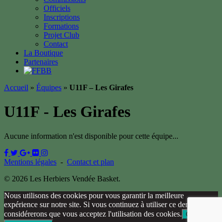
Officiels
Inscriptions
Formations
Projet Club
Contact
La Boutique
Partenaires
Accueil
»
Équipes
»
U11F – Les Girafes
U11F - Les Girafes
Aucune information n'est disponible pour cette équipe...
Mentions légales
-
Contact et plan
© 2026 Les Herbiers Vendée Basket.
Nous utilisons des cookies pour vous garantir la meilleure
expérience sur notre site. Si vous continuez à utiliser ce dernier, nous
considérerons que vous acceptez l'utilisation des cookies.
Ok