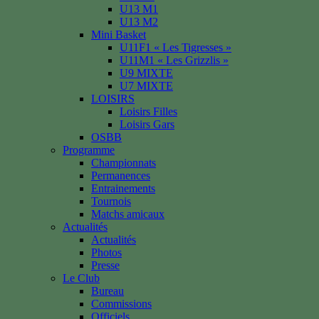
U13 M1
U13 M2
Mini Basket
U11F1 « Les Tigresses »
U11M1 « Les Grizzlis »
U9 MIXTE
U7 MIXTE
LOISIRS
Loisirs Filles
Loisirs Gars
OSBB
Programme
Championnats
Permanences
Entrainements
Tournois
Matchs amicaux
Actualités
Actualités
Photos
Presse
Le Club
Bureau
Commissions
Officiels