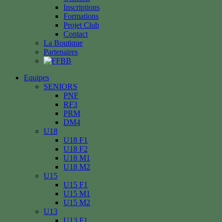
Inscriptions
Formations
Projet Club
Contact
La Boutique
Partenaires
Equipes
SENIORS
PNF
RF3
PRM
DM4
U18
U18 F1
U18 F2
U18 M1
U18 M2
U15
U15 F1
U15 M1
U15 M2
U13
U13 F1