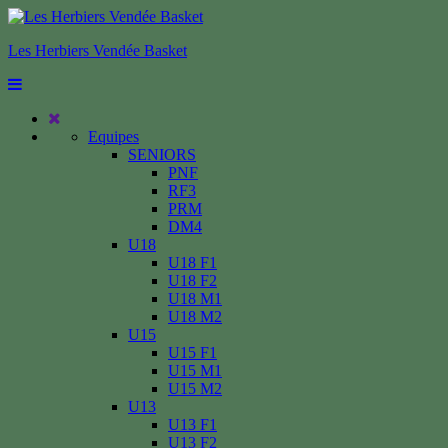
Les Herbiers Vendée Basket
Equipes
SENIORS
PNF
RF3
PRM
DM4
U18
U18 F1
U18 F2
U18 M1
U18 M2
U15
U15 F1
U15 M1
U15 M2
U13
U13 F1
U13 F2