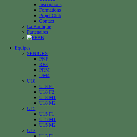
Inscriptions
Formations
Projet Club
Contact
La Boutique
Partenaires
Equipes
SENIORS
PNF
RF3
PRM
DM4
U18
U18 F1
U18 F2
U18 M1
U18 M2
U15
U15 F1
U15 M1
U15 M2
U13
U13 F1