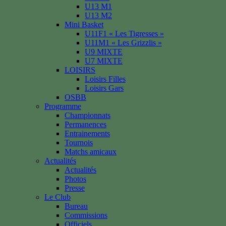
U13 M1
U13 M2
Mini Basket
U11F1 « Les Tigresses »
U11M1 « Les Grizzlis »
U9 MIXTE
U7 MIXTE
LOISIRS
Loisirs Filles
Loisirs Gars
OSBB
Programme
Championnats
Permanences
Entrainements
Tournois
Matchs amicaux
Actualités
Actualités
Photos
Presse
Le Club
Bureau
Commissions
Officiels