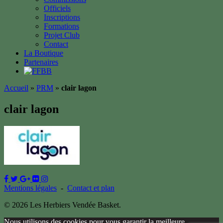
Officiels
Inscriptions
Formations
Projet Club
Contact
La Boutique
Partenaires
Accueil
»
PRM
»
clair lagon
clair lagon
Mentions légales
-
Contact et plan
© 2026 Les Herbiers Vendée Basket.
Nous utilisons des cookies pour vous garantir la meilleure