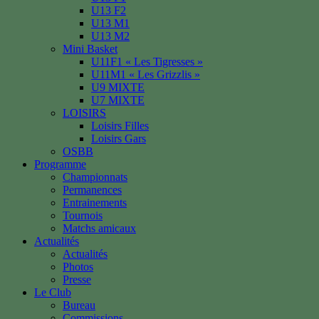
U13 F2
U13 M1
U13 M2
Mini Basket
U11F1 « Les Tigresses »
U11M1 « Les Grizzlis »
U9 MIXTE
U7 MIXTE
LOISIRS
Loisirs Filles
Loisirs Gars
OSBB
Programme
Championnats
Permanences
Entrainements
Tournois
Matchs amicaux
Actualités
Actualités
Photos
Presse
Le Club
Bureau
Commissions