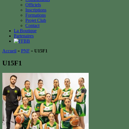
Officiels
Inscriptions
Formations
Projet Club
Contact
La Boutique
Partenaires
Accueil
»
PNF
»
U15F1
U15F1