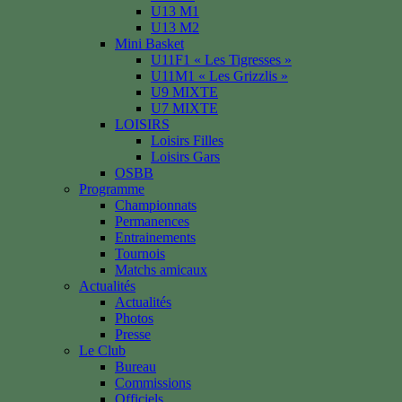
U13 M1
U13 M2
Mini Basket
U11F1 « Les Tigresses »
U11M1 « Les Grizzlis »
U9 MIXTE
U7 MIXTE
LOISIRS
Loisirs Filles
Loisirs Gars
OSBB
Programme
Championnats
Permanences
Entrainements
Tournois
Matchs amicaux
Actualités
Actualités
Photos
Presse
Le Club
Bureau
Commissions
Officiels