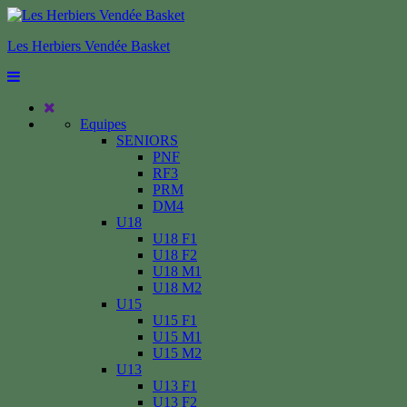
Les Herbiers Vendée Basket
Equipes
SENIORS
PNF
RF3
PRM
DM4
U18
U18 F1
U18 F2
U18 M1
U18 M2
U15
U15 F1
U15 M1
U15 M2
U13
U13 F1
U13 F2