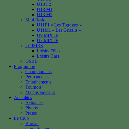
U13 F2
U13 M1
U13 M2
Mini Basket
U11F1 « Les Tigresses »
U11M1 « Les Grizzlis »
U9 MIXTE
U7 MIXTE
LOISIRS
Loisirs Filles
Loisirs Gars
OSBB
Programme
Championnats
Permanences
Entrainements
Tournois
Matchs amicaux
Actualités
Actualités
Photos
Presse
Le Club
Bureau
Commissions