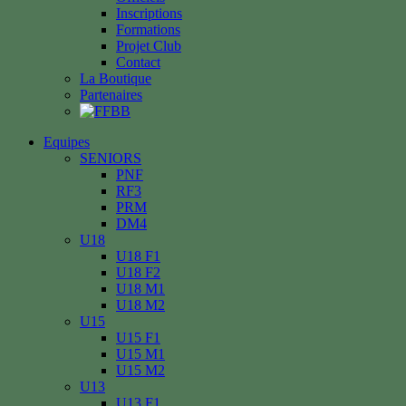
Inscriptions
Formations
Projet Club
Contact
La Boutique
Partenaires
Equipes
SENIORS
PNF
RF3
PRM
DM4
U18
U18 F1
U18 F2
U18 M1
U18 M2
U15
U15 F1
U15 M1
U15 M2
U13
U13 F1