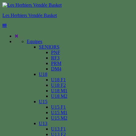
Les Herbiers Vendée Basket
Equipes
SENIORS
PNF
RF3
PRM
DM4
U18
U18 F1
U18 F2
U18 M1
U18 M2
U15
U15 F1
U15 M1
U15 M2
U13
U13 F1
U13 F2