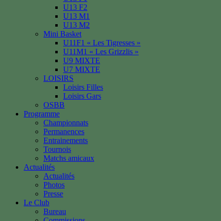
U13 F2
U13 M1
U13 M2
Mini Basket
U11F1 « Les Tigresses »
U11M1 « Les Grizzlis »
U9 MIXTE
U7 MIXTE
LOISIRS
Loisirs Filles
Loisirs Gars
OSBB
Programme
Championnats
Permanences
Entrainements
Tournois
Matchs amicaux
Actualités
Actualités
Photos
Presse
Le Club
Bureau
Commissions