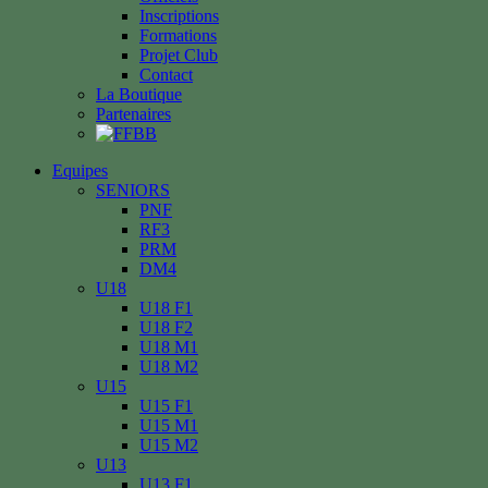
Inscriptions
Formations
Projet Club
Contact
La Boutique
Partenaires
Equipes
SENIORS
PNF
RF3
PRM
DM4
U18
U18 F1
U18 F2
U18 M1
U18 M2
U15
U15 F1
U15 M1
U15 M2
U13
U13 F1