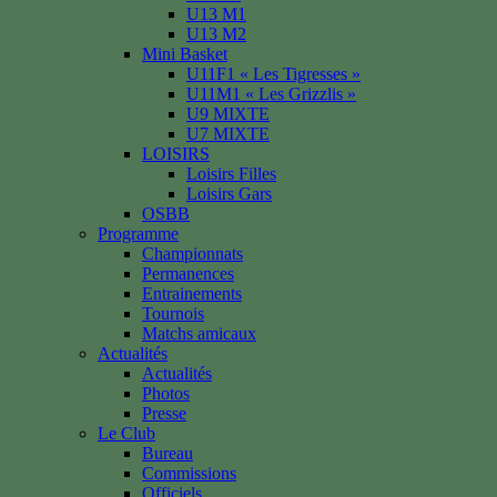
U13 M1
U13 M2
Mini Basket
U11F1 « Les Tigresses »
U11M1 « Les Grizzlis »
U9 MIXTE
U7 MIXTE
LOISIRS
Loisirs Filles
Loisirs Gars
OSBB
Programme
Championnats
Permanences
Entrainements
Tournois
Matchs amicaux
Actualités
Actualités
Photos
Presse
Le Club
Bureau
Commissions
Officiels