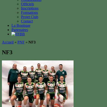
Officiels
Inscriptions
Formations
Projet Club
Contact
La Boutique
Partenaires
Accueil
»
PNF
»
NF3
NF3