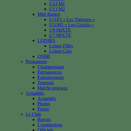
U13 M1
U13 M2
Mini Basket
U11F1 « Les Tigresses »
U11M1 « Les Grizzlis »
U9 MIXTE
U7 MIXTE
LOISIRS
Loisirs Filles
Loisirs Gars
OSBB
Programme
Championnats
Permanences
Entrainements
Tournois
Matchs amicaux
Actualités
Actualités
Photos
Presse
Le Club
Bureau
Commissions
Officiels