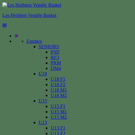
Les Herbiers Vendée Basket
Equipes
SENIORS
PNF
RF3
PRM
DM4
U18
U18 F1
U18 F2
U18 M1
U18 M2
U15
U15 F1
U15 M1
U15 M2
U13
U13 F1
U13 F2