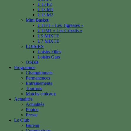
U13 F2
U13 M1
U13 M2
Mini Basket
U11F1 « Les Tigresses »
U11M1 « Les Grizzlis »
U9 MIXTE
U7 MIXTE
LOISIRS
Loisirs Filles
Loisirs Gars
OSBB
Programme
Championnats
Permanences
Entrainements
Tournois
Matchs amicaux
Actualités
Actualités
Photos
Presse
Le Club
Bureau
Commissions