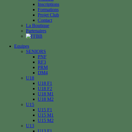
Inscriptions
Formations
Projet Club
Contact
La Boutique
Partenaires
Equipes
SENIORS
PNF
RF3
PRM
DM4
U18
U18 F1
U18 F2
U18 M1
U18 M2
U15
U15 F1
U15 M1
U15 M2
U13
U13 F1