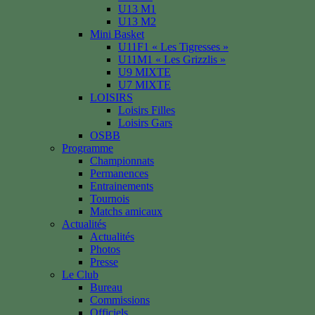
U13 M1
U13 M2
Mini Basket
U11F1 « Les Tigresses »
U11M1 « Les Grizzlis »
U9 MIXTE
U7 MIXTE
LOISIRS
Loisirs Filles
Loisirs Gars
OSBB
Programme
Championnats
Permanences
Entrainements
Tournois
Matchs amicaux
Actualités
Actualités
Photos
Presse
Le Club
Bureau
Commissions
Officiels