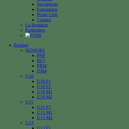
Inscriptions
Formations
Projet Club
Contact
La Boutique
Partenaires
Equipes
SENIORS
PNF
RF3
PRM
DM4
U18
U18 F1
U18 F2
U18 M1
U18 M2
U15
U15 F1
U15 M1
U15 M2
U13
U13 F1