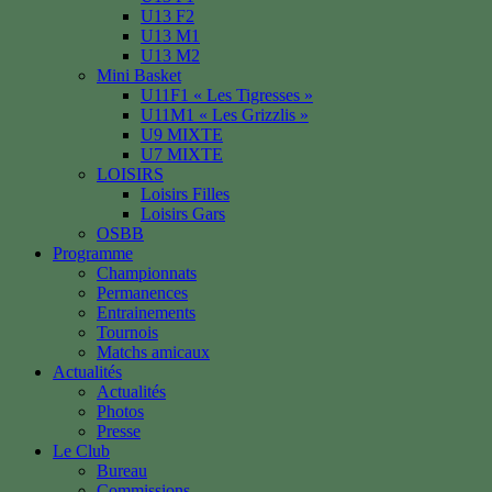
U13 F2
U13 M1
U13 M2
Mini Basket
U11F1 « Les Tigresses »
U11M1 « Les Grizzlis »
U9 MIXTE
U7 MIXTE
LOISIRS
Loisirs Filles
Loisirs Gars
OSBB
Programme
Championnats
Permanences
Entrainements
Tournois
Matchs amicaux
Actualités
Actualités
Photos
Presse
Le Club
Bureau
Commissions