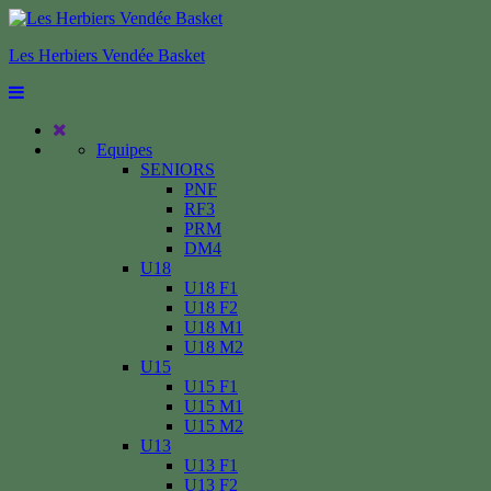
Les Herbiers Vendée Basket
Equipes
SENIORS
PNF
RF3
PRM
DM4
U18
U18 F1
U18 F2
U18 M1
U18 M2
U15
U15 F1
U15 M1
U15 M2
U13
U13 F1
U13 F2