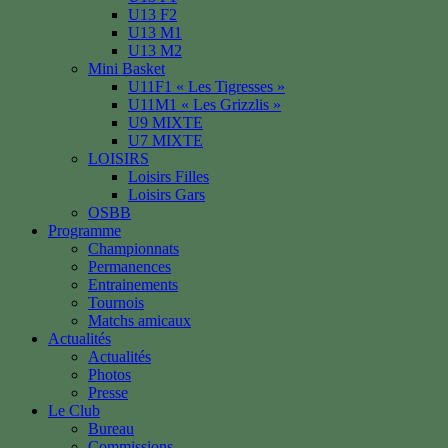
U13 F2
U13 M1
U13 M2
Mini Basket
U11F1 « Les Tigresses »
U11M1 « Les Grizzlis »
U9 MIXTE
U7 MIXTE
LOISIRS
Loisirs Filles
Loisirs Gars
OSBB
Programme
Championnats
Permanences
Entrainements
Tournois
Matchs amicaux
Actualités
Actualités
Photos
Presse
Le Club
Bureau
Commissions