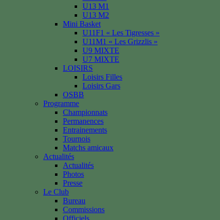
U13 M1
U13 M2
Mini Basket
U11F1 « Les Tigresses »
U11M1 « Les Grizzlis »
U9 MIXTE
U7 MIXTE
LOISIRS
Loisirs Filles
Loisirs Gars
OSBB
Programme
Championnats
Permanences
Entrainements
Tournois
Matchs amicaux
Actualités
Actualités
Photos
Presse
Le Club
Bureau
Commissions
Officiels