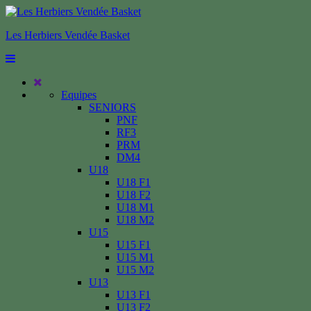
Les Herbiers Vendée Basket
Equipes
SENIORS
PNF
RF3
PRM
DM4
U18
U18 F1
U18 F2
U18 M1
U18 M2
U15
U15 F1
U15 M1
U15 M2
U13
U13 F1
U13 F2