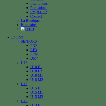
Inscriptions
Formations
Projet Club
Contact
La Boutique
Partenaires
Equipes
SENIORS
PNF
RF3
PRM
DM4
U18
U18 F1
U18 F2
U18 M1
U18 M2
U15
U15 F1
U15 M1
U15 M2
U13
U13 F1