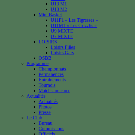
U13 M1
U13 M2
Mini Basket
U11F1 « Les Tigresses »
U11M1 « Les Grizzlis »
U9 MIXTE
U7 MIXTE
LOISIRS
Loisirs Filles
Loisirs Gars
OSBB
Programme
Championnats
Permanences
Entrainements
Tournois
Matchs amicaux
Actualités
Actualités
Photos
Presse
Le Club
Bureau
Commissions
Officiels