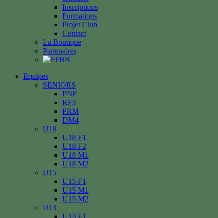
Inscriptions
Formations
Projet Club
Contact
La Boutique
Partenaires
Equipes
SENIORS
PNF
RF3
PRM
DM4
U18
U18 F1
U18 F2
U18 M1
U18 M2
U15
U15 F1
U15 M1
U15 M2
U13
U13 F1