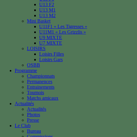
U13 F2
U13 M1
U13 M2
Mini Basket
U11F1 « Les Tigresses »
U11M1 « Les Grizzlis »
U9 MIXTE
U7 MIXTE
LOISIRS
Loisirs Filles
Loisirs Gars
OSBB
Programme
Championnats
Permanences
Entrainements
Tournois
Matchs amicaux
Actualités
Actualités
Photos
Presse
Le Club
Bureau
Commissions