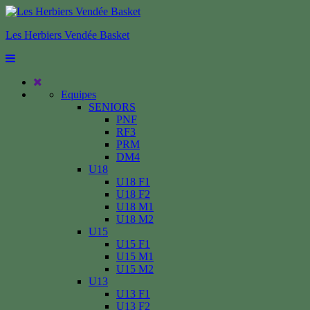
Les Herbiers Vendée Basket
Equipes
SENIORS
PNF
RF3
PRM
DM4
U18
U18 F1
U18 F2
U18 M1
U18 M2
U15
U15 F1
U15 M1
U15 M2
U13
U13 F1
U13 F2