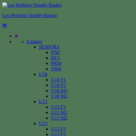
Les Herbiers Vendée Basket
Equipes
SENIORS
PNF
RF3
PRM
DM4
U18
U18 F1
U18 F2
U18 M1
U18 M2
U15
U15 F1
U15 M1
U15 M2
U13
U13 F1
U13 F2