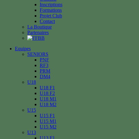
Inscriptions
Formations
Projet Club
Contact
La Boutique
Partenaires
Equipes
SENIORS
PNF
RF3
PRM
DM4
U18
U18 F1
U18 F2
U18 M1
U18 M2
U15
U15 F1
U15 M1
U15 M2
U13
U13 F1