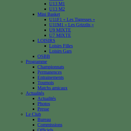
U13 M1
U13 M2
Mini Basket
U11F1 « Les Tigresses »
U11M1 « Les Grizzlis »
U9 MIXTE
U7 MIXTE
LOISIRS
Loisirs Filles
Loisirs Gars
OSBB
Programme
Championnats
Permanences
Entrainements
Tournois
Matchs amicaux
Actualités
Actualités
Photos
Presse
Le Club
Bureau
Commissions
Officiels