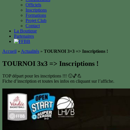
Officiels
Inscriptions
Formations
Projet Club
Contact
La Boutique
Partenaires
Accueil
»
Actualités
»
TOURNOI 3×3 => Inscriptions !
TOURNOI 3x3 => Inscriptions !
TOP départ pour les inscriptions !!! 🙂🏀💪
Fiche d’inscription et toutes les infos en cliquant sur l’affiche.