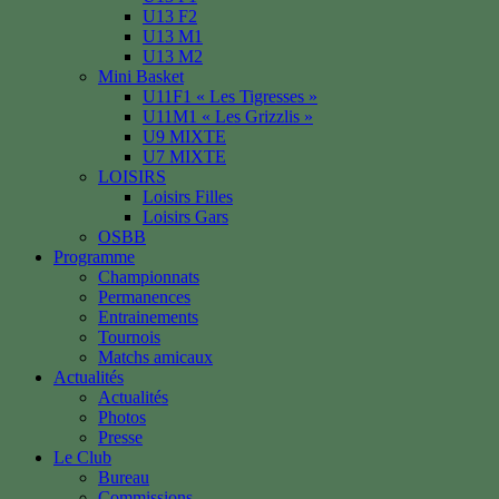
U13 F2
U13 M1
U13 M2
Mini Basket
U11F1 « Les Tigresses »
U11M1 « Les Grizzlis »
U9 MIXTE
U7 MIXTE
LOISIRS
Loisirs Filles
Loisirs Gars
OSBB
Programme
Championnats
Permanences
Entrainements
Tournois
Matchs amicaux
Actualités
Actualités
Photos
Presse
Le Club
Bureau
Commissions