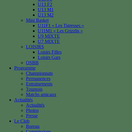
U13 F2
U13 M1
U13 M2
Mini Basket
U11F1 « Les Tigresses »
U11M1 « Les Grizzlis »
U9 MIXTE
U7 MIXTE
LOISIRS
Loisirs Filles
Loisirs Gars
OSBB
Programme
Championnats
Permanences
Entrainements
Tournois
Matchs amicaux
Actualités
Actualités
Photos
Presse
Le Club
Bureau
Commissions