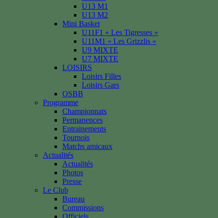
U13 M1
U13 M2
Mini Basket
U11F1 « Les Tigresses »
U11M1 « Les Grizzlis »
U9 MIXTE
U7 MIXTE
LOISIRS
Loisirs Filles
Loisirs Gars
OSBB
Programme
Championnats
Permanences
Entrainements
Tournois
Matchs amicaux
Actualités
Actualités
Photos
Presse
Le Club
Bureau
Commissions
Officiels