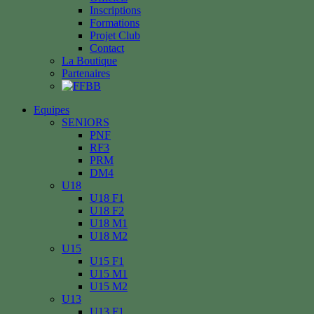
Inscriptions
Formations
Projet Club
Contact
La Boutique
Partenaires
Equipes
SENIORS
PNF
RF3
PRM
DM4
U18
U18 F1
U18 F2
U18 M1
U18 M2
U15
U15 F1
U15 M1
U15 M2
U13
U13 F1