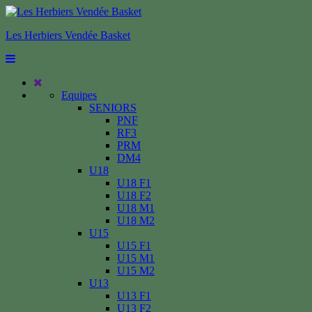
Les Herbiers Vendée Basket
Equipes
SENIORS
PNF
RF3
PRM
DM4
U18
U18 F1
U18 F2
U18 M1
U18 M2
U15
U15 F1
U15 M1
U15 M2
U13
U13 F1
U13 F2