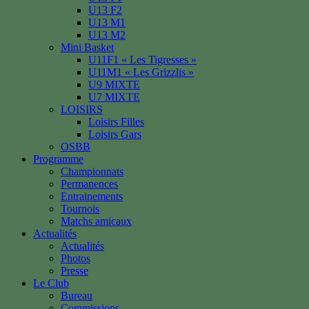
U13 F2
U13 M1
U13 M2
Mini Basket
U11F1 « Les Tigresses »
U11M1 « Les Grizzlis »
U9 MIXTE
U7 MIXTE
LOISIRS
Loisirs Filles
Loisirs Gars
OSBB
Programme
Championnats
Permanences
Entrainements
Tournois
Matchs amicaux
Actualités
Actualités
Photos
Presse
Le Club
Bureau
Commissions