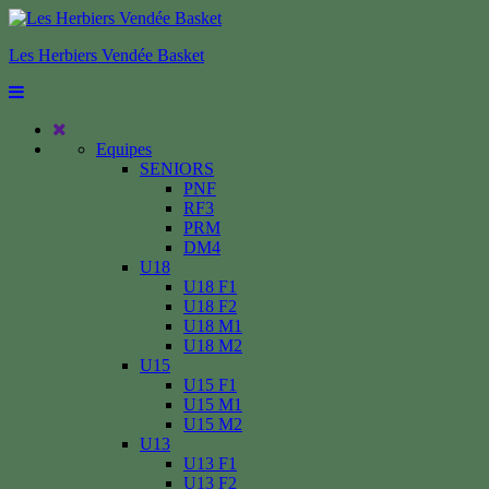
Les Herbiers Vendée Basket
Equipes
SENIORS
PNF
RF3
PRM
DM4
U18
U18 F1
U18 F2
U18 M1
U18 M2
U15
U15 F1
U15 M1
U15 M2
U13
U13 F1
U13 F2