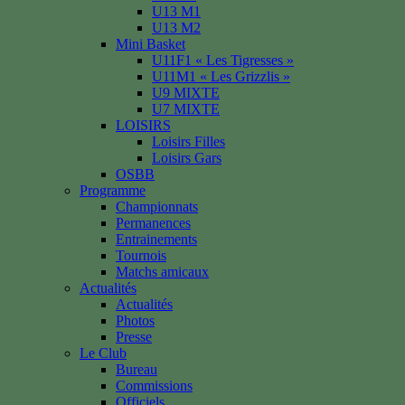
U13 M1
U13 M2
Mini Basket
U11F1 « Les Tigresses »
U11M1 « Les Grizzlis »
U9 MIXTE
U7 MIXTE
LOISIRS
Loisirs Filles
Loisirs Gars
OSBB
Programme
Championnats
Permanences
Entrainements
Tournois
Matchs amicaux
Actualités
Actualités
Photos
Presse
Le Club
Bureau
Commissions
Officiels