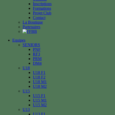
Inscriptions
Formations
Projet Club
Contact
La Boutique
Partenaires
Equipes
SENIORS
PNF
RF3
PRM
DM4
U18
U18 F1
U18 F2
U18 M1
U18 M2
U15
U15 F1
U15 M1
U15 M2
U13
U13 F1