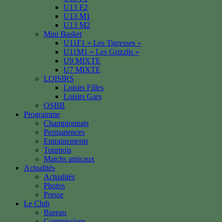
U13 F2
U13 M1
U13 M2
Mini Basket
U11F1 « Les Tigresses »
U11M1 « Les Grizzlis »
U9 MIXTE
U7 MIXTE
LOISIRS
Loisirs Filles
Loisirs Gars
OSBB
Programme
Championnats
Permanences
Entrainements
Tournois
Matchs amicaux
Actualités
Actualités
Photos
Presse
Le Club
Bureau
Commissions