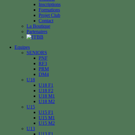
Inscriptions
Formations
Projet Club
Contact
La Boutique
Partenaires
Equipes
SENIORS
PNF
RF3
PRM
DM4
U18
U18 F1
U18 F2
U18 M1
U18 M2
U15
U15 F1
U15 M1
U15 M2
U13
U13 F1