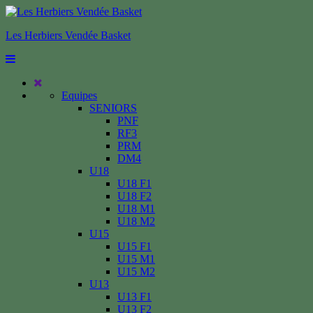
Les Herbiers Vendée Basket
Equipes
SENIORS
PNF
RF3
PRM
DM4
U18
U18 F1
U18 F2
U18 M1
U18 M2
U15
U15 F1
U15 M1
U15 M2
U13
U13 F1
U13 F2