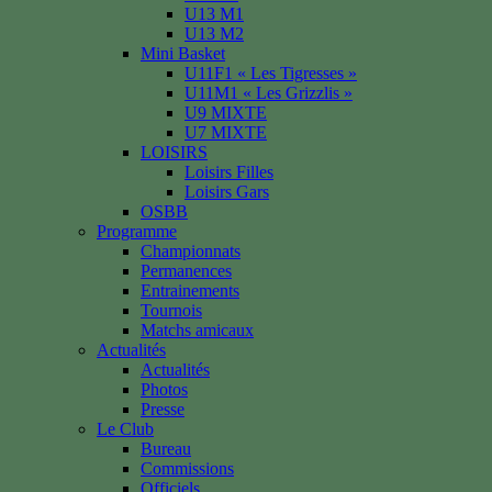
U13 M1
U13 M2
Mini Basket
U11F1 « Les Tigresses »
U11M1 « Les Grizzlis »
U9 MIXTE
U7 MIXTE
LOISIRS
Loisirs Filles
Loisirs Gars
OSBB
Programme
Championnats
Permanences
Entrainements
Tournois
Matchs amicaux
Actualités
Actualités
Photos
Presse
Le Club
Bureau
Commissions
Officiels