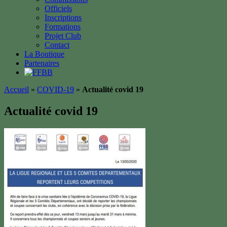
Officiels
Inscriptions
Formations
Projet Club
Contact
La Boutique
Partenaires
Accueil
»
COVID-19
»
Actualité covid 19
Actualité covid 19