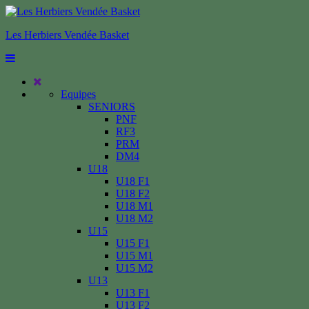
Les Herbiers Vendée Basket
Equipes
SENIORS
PNF
RF3
PRM
DM4
U18
U18 F1
U18 F2
U18 M1
U18 M2
U15
U15 F1
U15 M1
U15 M2
U13
U13 F1
U13 F2