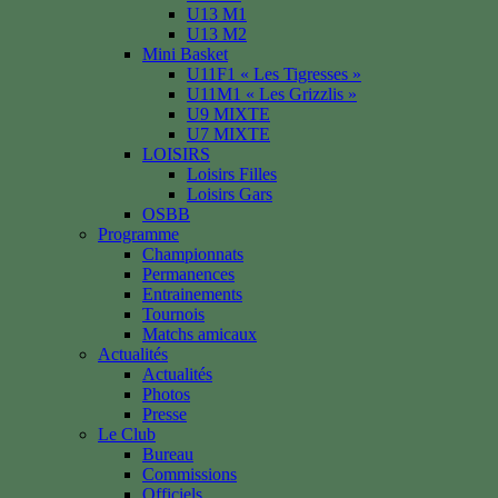
U13 M1
U13 M2
Mini Basket
U11F1 « Les Tigresses »
U11M1 « Les Grizzlis »
U9 MIXTE
U7 MIXTE
LOISIRS
Loisirs Filles
Loisirs Gars
OSBB
Programme
Championnats
Permanences
Entrainements
Tournois
Matchs amicaux
Actualités
Actualités
Photos
Presse
Le Club
Bureau
Commissions
Officiels