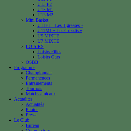
U13 F2
U13 M1
U13 M2
Mini Basket
U11F1 « Les Tigresses »
U11M1 « Les Grizzlis »
U9 MIXTE
U7 MIXTE
LOISIRS
Loisirs Filles
Loisirs Gars
OSBB
Programme
Championnats
Permanences
Entrainements
Tournois
Matchs amicaux
Actualités
Actualités
Photos
Presse
Le Club
Bureau
Commissions