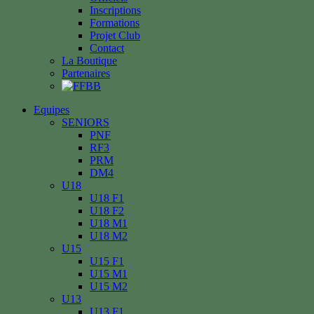
Inscriptions
Formations
Projet Club
Contact
La Boutique
Partenaires
Equipes
SENIORS
PNF
RF3
PRM
DM4
U18
U18 F1
U18 F2
U18 M1
U18 M2
U15
U15 F1
U15 M1
U15 M2
U13
U13 F1