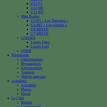
U13 F2
U13 M1
U13 M2
Mini Basket
U11F1 « Les Tigresses »
U11M1 « Les Grizzlis »
U9 MIXTE
U7 MIXTE
LOISIRS
Loisirs Filles
Loisirs Gars
OSBB
Programme
Championnats
Permanences
Entrainements
Tournois
Matchs amicaux
Actualités
Actualités
Photos
Presse
Le Club
Bureau
Commissions