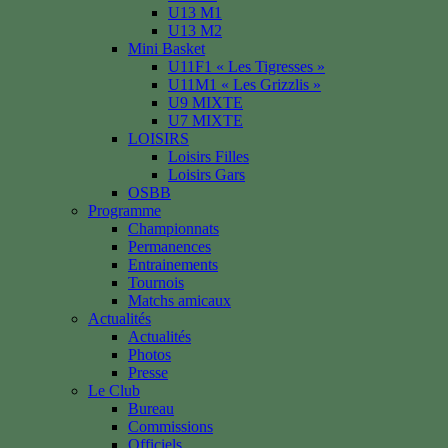
U13 M1
U13 M2
Mini Basket
U11F1 « Les Tigresses »
U11M1 « Les Grizzlis »
U9 MIXTE
U7 MIXTE
LOISIRS
Loisirs Filles
Loisirs Gars
OSBB
Programme
Championnats
Permanences
Entrainements
Tournois
Matchs amicaux
Actualités
Actualités
Photos
Presse
Le Club
Bureau
Commissions
Officiels