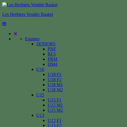
Les Herbiers Vendée Basket
Equipes
SENIORS
PNF
RF3
PRM
DM4
U18
U18 F1
U18 F2
U18 M1
U18 M2
U15
U15 F1
U15 M1
U15 M2
U13
U13 F1
U13 F2