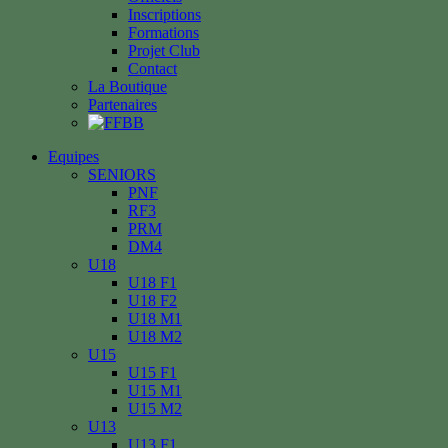
Inscriptions
Formations
Projet Club
Contact
La Boutique
Partenaires
Equipes
SENIORS
PNF
RF3
PRM
DM4
U18
U18 F1
U18 F2
U18 M1
U18 M2
U15
U15 F1
U15 M1
U15 M2
U13
U13 F1