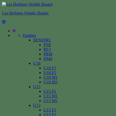
Les Herbiers Vendée Basket
Equipes
SENIORS
PNF
RF3
PRM
DM4
U18
U18 F1
U18 F2
U18 M1
U18 M2
U15
U15 F1
U15 M1
U15 M2
U13
U13 F1
U13 F2