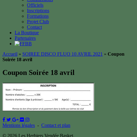
Officiels
Inscriptions
Formations
Projet Club
Contact
La Boutique
Partenaires
Accueil
»
SOIREE DISCO FLUO 10 AVRIL 2021
»
Coupon
Soirée 18 avril
Coupon Soirée 18 avril
Mentions légales
-
Contact et plan
© 2026 Les Herbiers Vendée Basket.