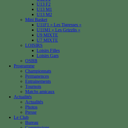
U13 F2
U13 M1
U13 M2
Mini Basket
U11F1 « Les Tigresses »
U11M1 « Les Grizzlis »
U9 MIXTE
U7 MIXTE
LOISIRS
Loisirs Filles
Loisirs Gars
OSBB
Programme
Championnats
Permanences
Entrainements
Tournois
Matchs amicaux
Actualités
Actualités
Photos
Presse
Le Club
Bureau
Commissions