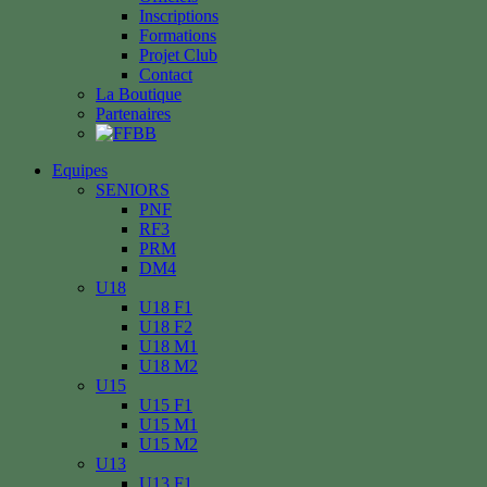
Inscriptions
Formations
Projet Club
Contact
La Boutique
Partenaires
Equipes
SENIORS
PNF
RF3
PRM
DM4
U18
U18 F1
U18 F2
U18 M1
U18 M2
U15
U15 F1
U15 M1
U15 M2
U13
U13 F1