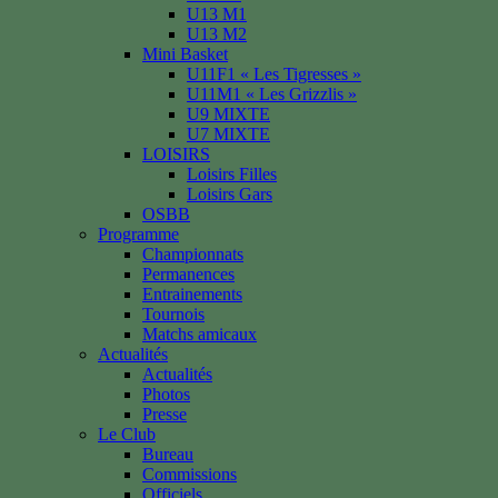
U13 M1
U13 M2
Mini Basket
U11F1 « Les Tigresses »
U11M1 « Les Grizzlis »
U9 MIXTE
U7 MIXTE
LOISIRS
Loisirs Filles
Loisirs Gars
OSBB
Programme
Championnats
Permanences
Entrainements
Tournois
Matchs amicaux
Actualités
Actualités
Photos
Presse
Le Club
Bureau
Commissions
Officiels