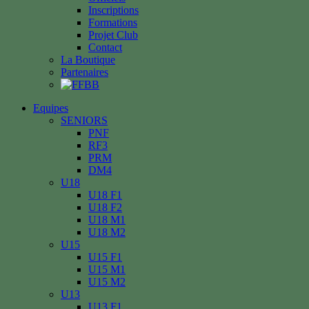
Inscriptions
Formations
Projet Club
Contact
La Boutique
Partenaires
Equipes
SENIORS
PNF
RF3
PRM
DM4
U18
U18 F1
U18 F2
U18 M1
U18 M2
U15
U15 F1
U15 M1
U15 M2
U13
U13 F1