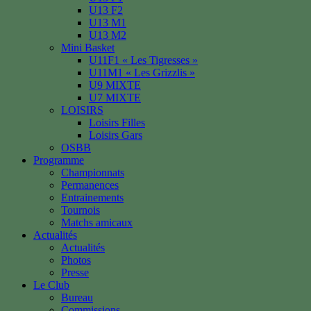
U13 F2
U13 M1
U13 M2
Mini Basket
U11F1 « Les Tigresses »
U11M1 « Les Grizzlis »
U9 MIXTE
U7 MIXTE
LOISIRS
Loisirs Filles
Loisirs Gars
OSBB
Programme
Championnats
Permanences
Entrainements
Tournois
Matchs amicaux
Actualités
Actualités
Photos
Presse
Le Club
Bureau
Commissions