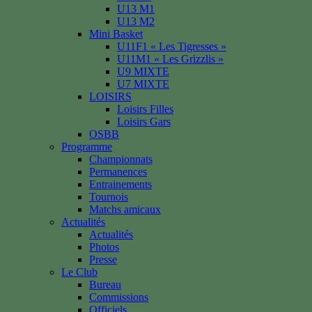
U13 M1
U13 M2
Mini Basket
U11F1 « Les Tigresses »
U11M1 « Les Grizzlis »
U9 MIXTE
U7 MIXTE
LOISIRS
Loisirs Filles
Loisirs Gars
OSBB
Programme
Championnats
Permanences
Entrainements
Tournois
Matchs amicaux
Actualités
Actualités
Photos
Presse
Le Club
Bureau
Commissions
Officiels