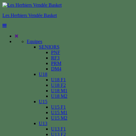
Les Herbiers Vendée Basket
Equipes
SENIORS
PNF
RF3
PRM
DM4
U18
U18 F1
U18 F2
U18 M1
U18 M2
U15
U15 F1
U15 M1
U15 M2
U13
U13 F1
U13 F2