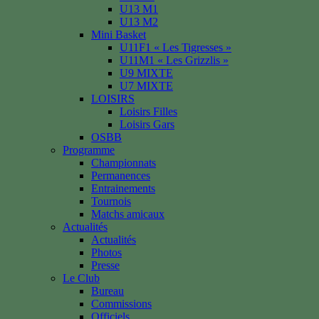
U13 M1
U13 M2
Mini Basket
U11F1 « Les Tigresses »
U11M1 « Les Grizzlis »
U9 MIXTE
U7 MIXTE
LOISIRS
Loisirs Filles
Loisirs Gars
OSBB
Programme
Championnats
Permanences
Entrainements
Tournois
Matchs amicaux
Actualités
Actualités
Photos
Presse
Le Club
Bureau
Commissions
Officiels