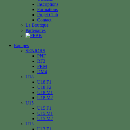
Inscriptions
Formations
Projet Club
Contact
La Boutique
Partenaires
Equipes
SENIORS
PNF
RF3
PRM
DM4
U18
U18 F1
U18 F2
U18 M1
U18 M2
U15
U15 F1
U15 M1
U15 M2
U13
U13 F1