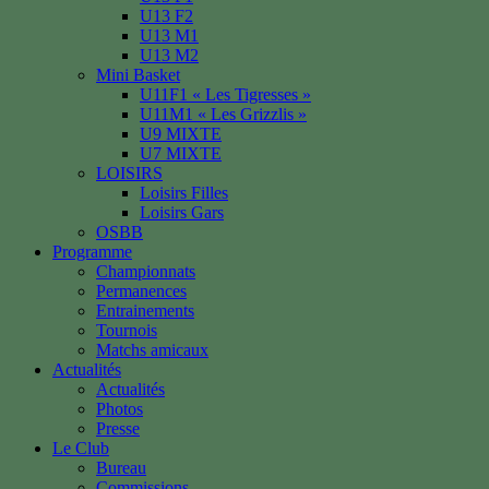
U13 F2
U13 M1
U13 M2
Mini Basket
U11F1 « Les Tigresses »
U11M1 « Les Grizzlis »
U9 MIXTE
U7 MIXTE
LOISIRS
Loisirs Filles
Loisirs Gars
OSBB
Programme
Championnats
Permanences
Entrainements
Tournois
Matchs amicaux
Actualités
Actualités
Photos
Presse
Le Club
Bureau
Commissions