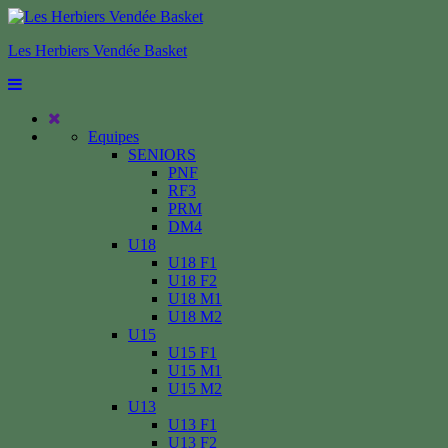
Les Herbiers Vendée Basket
Equipes
SENIORS
PNF
RF3
PRM
DM4
U18
U18 F1
U18 F2
U18 M1
U18 M2
U15
U15 F1
U15 M1
U15 M2
U13
U13 F1
U13 F2