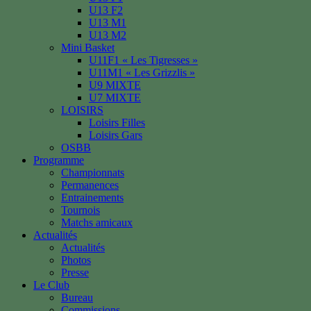
U13 F2
U13 M1
U13 M2
Mini Basket
U11F1 « Les Tigresses »
U11M1 « Les Grizzlis »
U9 MIXTE
U7 MIXTE
LOISIRS
Loisirs Filles
Loisirs Gars
OSBB
Programme
Championnats
Permanences
Entrainements
Tournois
Matchs amicaux
Actualités
Actualités
Photos
Presse
Le Club
Bureau
Commissions