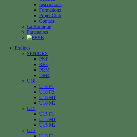
Inscriptions
Formations
Projet Club
Contact
La Boutique
Partenaires
Equipes
SENIORS
PNF
RF3
PRM
DM4
U18
U18 F1
U18 F2
U18 M1
U18 M2
U15
U15 F1
U15 M1
U15 M2
U13
U13 F1