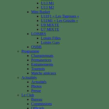
U13 M1
U13 M2
Mini Basket
U11F1 « Les Tigresses »
U11M1 « Les Grizzlis »
U9 MIXTE
U7 MIXTE
LOISIRS
Loisirs Filles
Loisirs Gars
OSBB
Programme
Championnats
Permanences
Entrainements
Tournois
Matchs amicaux
Actualités
Actualités
Photos
Presse
Le Club
Bureau
Commissions
Officiels