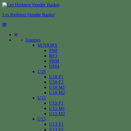
Les Herbiers Vendée Basket
Equipes
SENIORS
PNF
RF3
PRM
DM4
U18
U18 F1
U18 F2
U18 M1
U18 M2
U15
U15 F1
U15 M1
U15 M2
U13
U13 F1
U13 F2