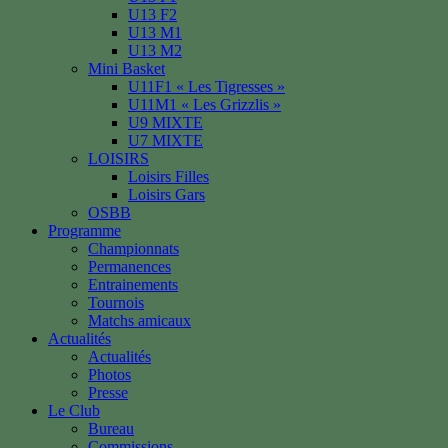
U13 F2
U13 M1
U13 M2
Mini Basket
U11F1 « Les Tigresses »
U11M1 « Les Grizzlis »
U9 MIXTE
U7 MIXTE
LOISIRS
Loisirs Filles
Loisirs Gars
OSBB
Programme
Championnats
Permanences
Entrainements
Tournois
Matchs amicaux
Actualités
Actualités
Photos
Presse
Le Club
Bureau
Commissions