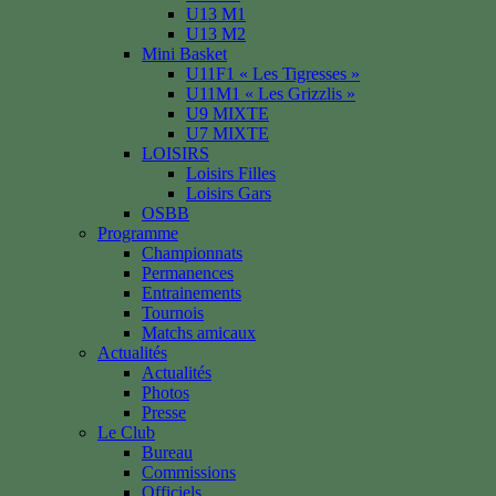
U13 M1
U13 M2
Mini Basket
U11F1 « Les Tigresses »
U11M1 « Les Grizzlis »
U9 MIXTE
U7 MIXTE
LOISIRS
Loisirs Filles
Loisirs Gars
OSBB
Programme
Championnats
Permanences
Entrainements
Tournois
Matchs amicaux
Actualités
Actualités
Photos
Presse
Le Club
Bureau
Commissions
Officiels