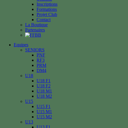
Inscriptions
Formations
Projet Club
Contact
La Boutique
Partenaires
Equipes
SENIORS
PNF
RF3
PRM
DM4
U18
U18 F1
U18 F2
U18 M1
U18 M2
U15
U15 F1
U15 M1
U15 M2
U13
U13 F1