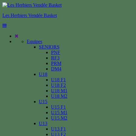
Les Herbiers Vendée Basket
Equipes
SENIORS
PNF
RF3
PRM
DM4
U18
U18 F1
U18 F2
U18 M1
U18 M2
U15
U15 F1
U15 M1
U15 M2
U13
U13 F1
U13 F2